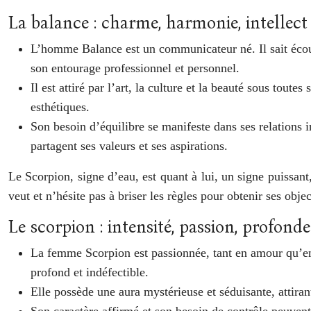
La balance : charme, harmonie, intellect
L’homme Balance est un communicateur né. Il sait écout
son entourage professionnel et personnel.
Il est attiré par l’art, la culture et la beauté sous tou
esthétiques.
Son besoin d’équilibre se manifeste dans ses relations in
partagent ses valeurs et ses aspirations.
Le Scorpion, signe d’eau, est quant à lui, un signe puissant
veut et n’hésite pas à briser les règles pour obtenir ses obje
Le scorpion : intensité, passion, profond
La femme Scorpion est passionnée, tant en amour qu’en 
profond et indéfectible.
Elle possède une aura mystérieuse et séduisante, attiran
Son caractère affirmé et son besoin de contrôle peuvent 