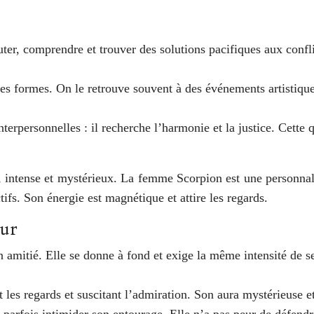
er, comprendre et trouver des solutions pacifiques aux confli
tes ses formes. On le retrouve souvent à des événements artistiq
terpersonnelles : il recherche l’harmonie et la justice. Cette 
, intense et mystérieux. La femme Scorpion est une personnali
ctifs. Son énergie est magnétique et attire les regards.
eur
amitié. Elle se donne à fond et exige la même intensité de se
t les regards et suscitant l’admiration. Son aura mystérieuse 
parfois intimider son entourage. Elle n’a pas peur de défendre