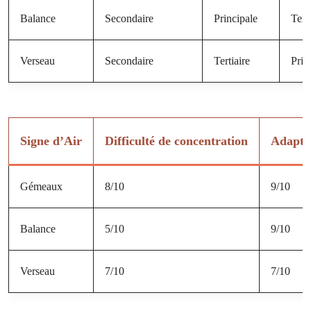
Balance
Secondaire
Principale
Terti
Verseau
Secondaire
Tertiaire
Prin
Signe d’Air
Difficulté de concentration
Adaptab
Gémeaux
8/10
9/10
Balance
5/10
9/10
Verseau
7/10
7/10