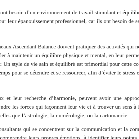
 ont besoin d’un environnement de travail stimulant et équilib
ur leur épanouissement professionnel, car ils ont besoin de se 
aux Ascendant Balance doivent pratiquer des activités qui nourr
ider à maintenir un équilibre physique et mental, en leur perme
 :
Un style de vie sain et équilibré est primordial pour cette c
mps pour se détendre et se ressourcer, afin d’éviter le stress e
 et leur recherche d’harmonie, peuvent avoir une approch
ndre les forces qui façonnent leur vie et à trouver un sens à l
 telles que l’astrologie, la numérologie, ou la cartomancie.
 consultants qui se concentrent sur la communication et la c
mprendre leurs propres émotions, à identifier leurs points f