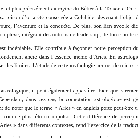
, et plus précisément au mythe du Bélier à la Toison d’Or. C
et sa toison d’or a été conservée à Colchide, devenant l’obje
oure, l’aventure et la conquête. De plus, son lien avec le di
complexe, intégrant des notions de leadership, de force brute e
 est indéniable. Elle contribue à façonner notre perception
profondément ancré dans l’essence même d’Aries. En astrologi
ser les limites. L’étude de cette mythologie permet de mieux
astrologique, il peut également apparaître, bien que rarement
ndant, dans ces cas, la connotation astrologique est géné
rtant de noter que le terme « Aries » en anglais porte peut-êtr
u comme plus têtu ou impulsif. Cette différence de perceptio
ries » dans différents contextes, rend l’exercice de la traduct