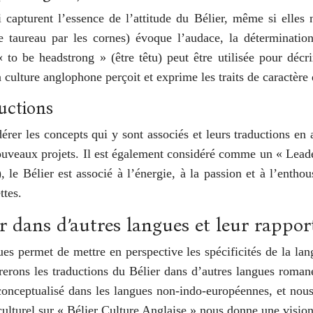
 capturent l’essence de l’attitude du Bélier, même si elles 
 taureau par les cornes) évoque l’audace, la détermination 
o be headstrong » (être têtu) peut être utilisée pour décri
ulture anglophone perçoit et exprime les traits de caractère 
ductions
rer les concepts qui y sont associés et leurs traductions en
 nouveaux projets. Il est également considéré comme un « Lead
 le Bélier est associé à l’énergie, à la passion et à l’entho
ttes.
er dans d’autres langues et leur rapport
ues permet de mettre en perspective les spécificités de la l
rerons les traductions du Bélier dans d’autres langues romane
onceptualisé dans les langues non-indo-européennes, et nous 
ulturel sur « Bélier Culture Anglaise » nous donne une vision 