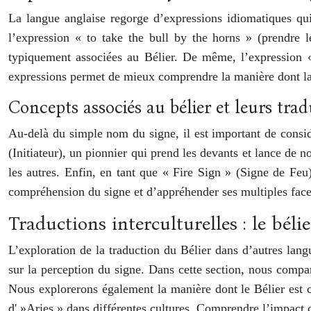
La langue anglaise regorge d’expressions idiomatiques qui
l’expression « to take the bull by the horns » (prendre le
typiquement associées au Bélier. De même, l’expression « t
expressions permet de mieux comprendre la manière dont la c
Concepts associés au bélier et leurs tra
Au-delà du simple nom du signe, il est important de considé
(Initiateur), un pionnier qui prend les devants et lance de
les autres. Enfin, en tant que « Fire Sign » (Signe de Feu),
compréhension du signe et d’appréhender ses multiples face
Traductions interculturelles : le béli
L’exploration de la traduction du Bélier dans d’autres lang
sur la perception du signe. Dans cette section, nous compa
Nous explorerons également la manière dont le Bélier est c
d' »Aries » dans différentes cultures. Comprendre l’impact c