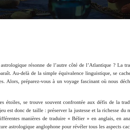
strologique résonne de l’autre côté de l’Atlantique ? La tr
 paraît. Au-delà de la simple équivalence linguistique, se cac
es. Alors, préparez-vous à un voyage fascinant où nous déchi
es étoiles, se trouve souvent confrontée aux défis de la tr
u est donc de taille : préserver la justesse et la richesse du m
fférentes manières de traduire « Bélier » en anglais, en anal
ture astrologique anglophone pour révéler tous les aspects cac