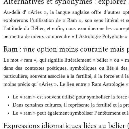
Alternatives et synonymes : explorer 
Au-delà d' »Aries », la langue anglaise offre d’autres o
explorerons l’utilisation de « Ram », son sens littéral et
l’attitude du Bélier, et enfin, nous examinerons les concept
permettra de mieux comprendre « l’Astrologie Polyglotte » et
Ram : une option moins courante mais p
Le mot « ram », qui signifie littéralement « bélier » ou « m
dans des contextes poétiques, symboliques ou liés à des c
particulière, souvent associée à la fertilité, à la force et 
moins précis qu' »Aries ». Le lien entre « Ram Astrologie » 
Le « ram » est souvent utilisé pour symboliser la force et
Dans certaines cultures, il représente la fertilité et la pr
Le « ram » peut également symboliser l’entêtement et l
Expressions idiomatiques liées au bélier 