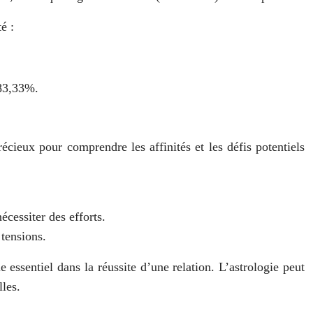
é :
 83,33%.
s
précieux pour comprendre les affinités et les défis potentiels
écessiter des efforts.
 tensions.
e essentiel dans la réussite d’une relation. L’astrologie peut
lles.