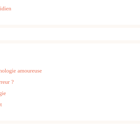
idien
hologie amoureuse
reur ?
gie
t