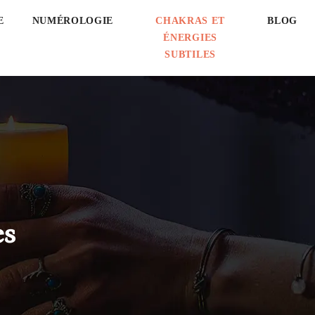
E
NUMÉROLOGIE
CHAKRAS ET
BLOG
ÉNERGIES
SUBTILES
es